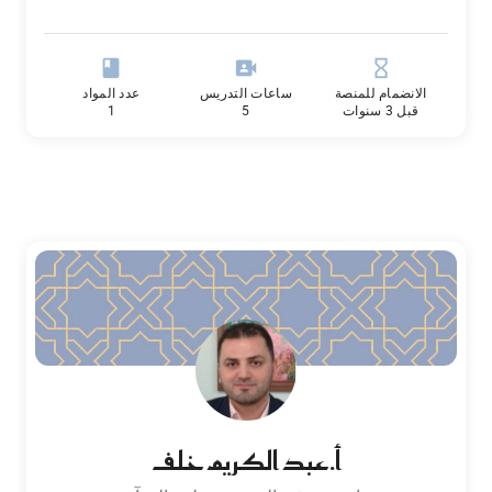
book
video_camera_front
hourglass_empty
الانضمام للمنصة
ساعات التدريس
عدد المواد
قبل 3 سنوات
5
1
أ.عبد الكريم خلف