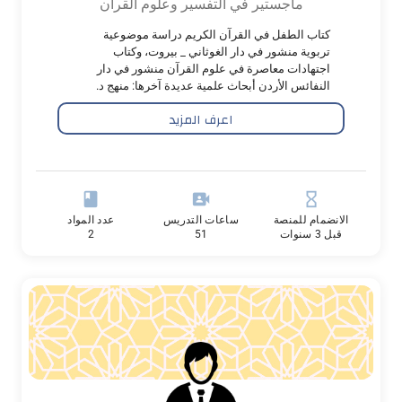
ماجستير في التفسير وعلوم القرآن
كتاب الطفل في القرآن الكريم دراسة موضوعية
تربوية منشور في دار الغوثاني _ بيروت، وكتاب
اجتهادات معاصرة في علوم القرآن منشور في دار
النفائس الأردن أبحاث علمية عديدة آخرها: منهج د.
عدنان زرزور في كتابه المختصر في تفسير القرآن _
اعرف المزيد
منشور في مجلة الشهاب
book
video_camera_front
hourglass_empty
الانضمام للمنصة
ساعات التدريس
عدد المواد
قبل 3 سنوات
51
2