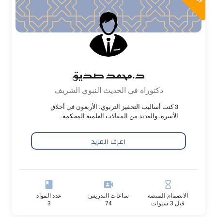
د.محمد صديق
دكتوراه في الحديث النبوي الشريف
3 كتب أساليب التحفيز التربوي، الأربعون في أخلاق
الأسرة، والعديد من المقالات العلمية المحكمة.
اعرف المزيد
book
video_camera_front
hourglass_empty
الانضمام للمنصة
ساعات التدريس
عدد المواد
قبل 3 سنوات
74
3