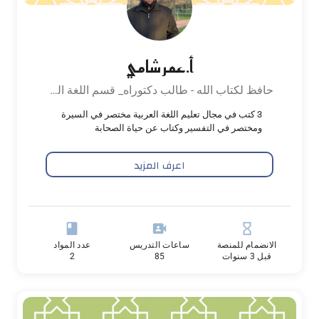
أ.عمر شامي
حافظ لكتاب الله - طالب دكتوراه_ قسم اللغة العربية والبلاغة_ محاضر في جامعة نجم الدين اربكان
3 كتب في مجال تعليم اللغة العربية مختصر في السيرة
ومختصر في التفسير وكتاب عن حياة الصحابة
اعرف المزيد
book
video_camera_front
hourglass_empty
الانضمام للمنصة
ساعات التدريس
عدد المواد
قبل 3 سنوات
85
2