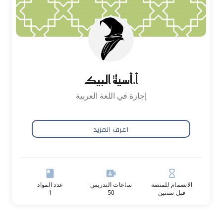
أ.أسية البيك
إجازة في اللغة العربية
اعرف المزيد
book
video_camera_front
hourglass_empty
الانضمام للمنصة
ساعات التدريس
عدد المواد
قبل سنتين
50
1