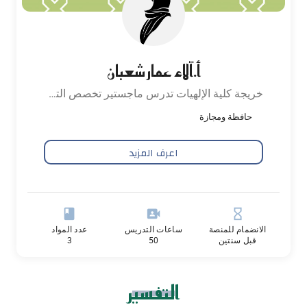
أ.آلاء عمار شعبان
خريجة كلية الإلهيات تدرس ماجستير تخصص التفسير والقراءات حافظة ومجازة
حافظة ومجازة
اعرف المزيد
book
video_camera_front
hourglass_empty
الانضمام للمنصة
ساعات التدريس
عدد المواد
قبل سنتين
50
3
التفسير