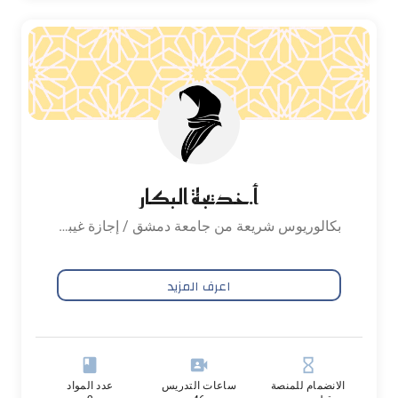
أ.خديجة البكار
بكالوريوس شريعة من جامعة دمشق / إجازة غيبا برواية حفص عن عاصم بشهادة شيخ القراء أبو الحسن الكردي
اعرف المزيد
book
video_camera_front
hourglass_empty
الانضمام للمنصة
ساعات التدريس
عدد المواد