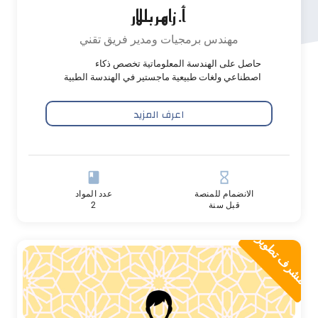
أ. زاهر بللار
مهندس برمجيات ومدير فريق تقني
حاصل على الهندسة المعلوماتية تخصص ذكاء
اصطناعي ولغات طبيعية ماجستير في الهندسة الطبية
اعرف المزيد
book
hourglass_empty
الانضمام للمنصة
عدد المواد
قبل سنة
2
مشرف تطوير