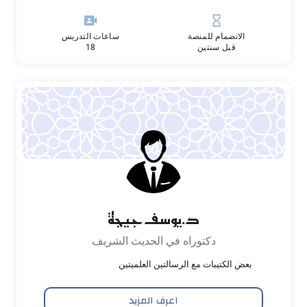
video_camera_front
hourglass_empty
الانضمام للمنصة
ساعات التدريس
قبل سنتين
18
د.يوسف جيجة
دكتوراه في الحديث الشريف
بعض الكتيبات مع الرسالتين العلميتين
اعرف المزيد