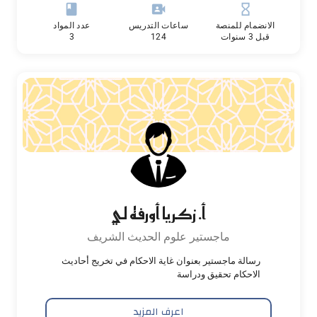
book
video_camera_front
hourglass_empty
الانضمام للمنصة
ساعات التدريس
عدد المواد
قبل 3 سنوات
124
3
أ. زكريا أورفه لي
ماجستير علوم الحديث الشريف
رسالة ماجستير بعنوان غاية الاحكام في تخريج أحاديث
الاحكام تحقيق ودراسة
اعرف المزيد