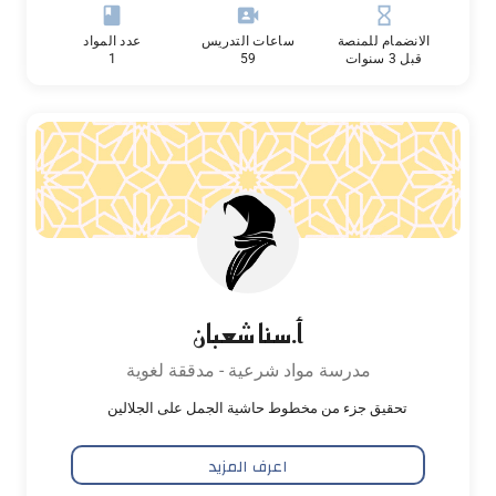
book
video_camera_front
hourglass_empty
الانضمام للمنصة
ساعات التدريس
عدد المواد
قبل 3 سنوات
59
1
أ.سنا شعبان
مدرسة مواد شرعية - مدققة لغوية
تحقيق جزء من مخطوط حاشية الجمل على الجلالين
اعرف المزيد