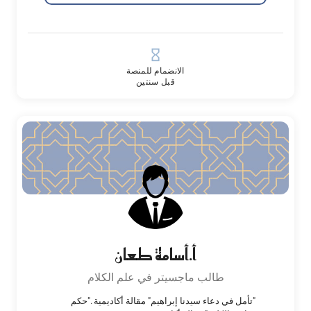
hourglass_empty
الانضمام للمنصة
قبل سنتين
أ.أسامة طعان
طالب ماجسيتر في علم الكلام
"تأمل في دعاء سيدنا إبراهيم" مقالة أكاديمية ."حكم