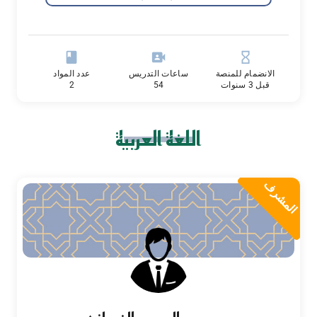
book
video_camera_front
hourglass_empty
الانضمام للمنصة
ساعات التدريس
عدد المواد
قبل 3 سنوات
54
2
اللغة العربية
المشرف