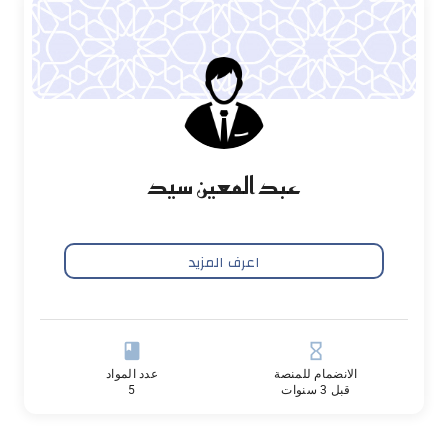
عبد المعين سيد
اعرف المزيد
book
hourglass_empty
الانضمام للمنصة
عدد المواد
قبل 3 سنوات
5