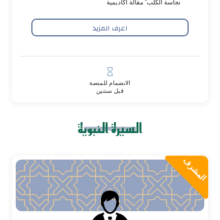
نجاسة الكلب" مقالة أكاديمية
اعرف المزيد
hourglass_empty
الانضمام للمنصة
قبل سنتين
السيرة النبوية
المشرف