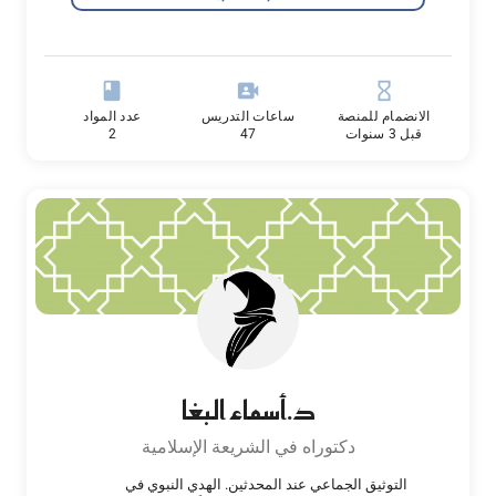
book
video_camera_front
hourglass_empty
الانضمام للمنصة
ساعات التدريس
عدد المواد
قبل 3 سنوات
47
2
د.أسماء البغا
دكتوراه في الشريعة الإسلامية
التوثيق الجماعي عند المحدثين. الهدي النبوي في