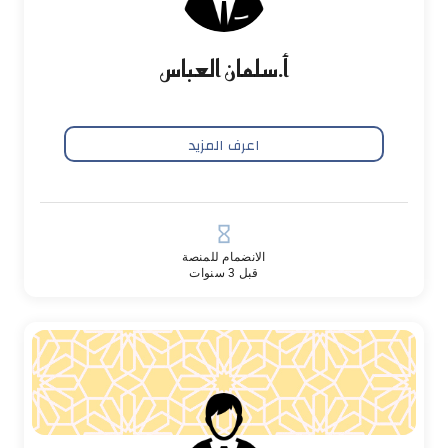
أ.سلمان العباس
اعرف المزيد
hourglass_empty
الانضمام للمنصة
قبل 3 سنوات