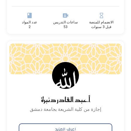
book
video_camera_front
hourglass_empty
الانضمام للمنصة
ساعات التدريس
عدد المواد
قبل 3 سنوات
53
2
أ.عبد القادر دنبرة
إجازة من كلية الشريعة بجامعة دمشق
اعرف المزيد