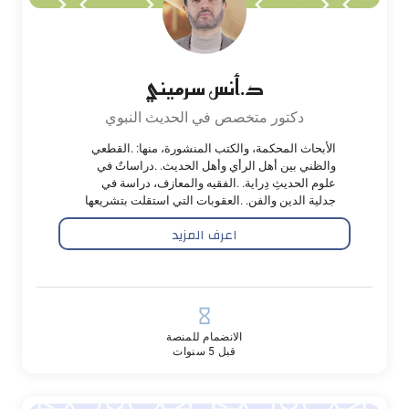
د.أنس سرميني
دكتور متخصص في الحديث النبوي
الأبحاث المحكمة، والكتب المنشورة، منها: .القطعي
والظني بين أهل الرأي وأهل الحديث. .دراساتٌ في
علوم الحديثِ دِراية. .الفقيه والمعازف، دراسة في
جدلية الدين والفن. .العقوبات التي استقلت بتشريعها
السنة النبوية. ونال عدة جوائز أكاديمية على نشاطه
اعرف المزيد
البحثي. تتوزع مجالات اهتماماته البحثية على الحديث
الشريف، أصول الفقه، الاستشراق والحداثة
hourglass_empty
الانضمام للمنصة
قبل 5 سنوات