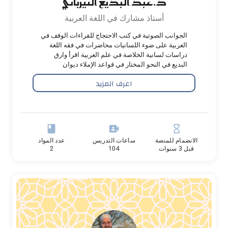
د.عبد البديع النيرباني
أستاذ مشارك في اللغة العربية
الجوانب الصوتية في كتب الاحتجاج للقراءات الوقف في
العربية على ضوء اللسانيات محاضرات في فقه اللغة
دراسات لسانية الخلاصة في علم العربية اقرأ وارق
البديع في النحو المختار في قواعد الإملاء ديوان
المعاني المنتخب من أمثال العرب القواعد الكلية في
اعرف المزيد
علم الصرف
book
video_camera_front
hourglass_empty
الانضمام للمنصة
ساعات التدريس
عدد المواد
قبل 3 سنوات
104
2