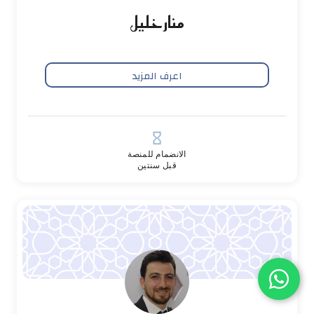
منار خليل
اعرف المزيد
hourglass_empty
الانضمام للمنصة
قبل سنتين