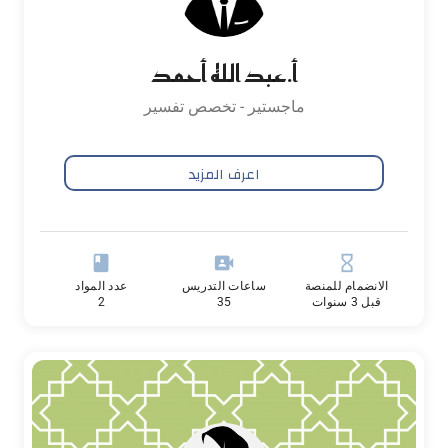
أ.عبد الله أحمد
ماجستير - تخصص تفسير
اعرف المزيد
book
video_camera_front
hourglass_empty
الانضمام للمنصة
ساعات التدريس
عدد المواد
قبل 3 سنوات
35
2