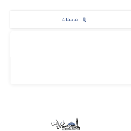
مرفقات
attach_file