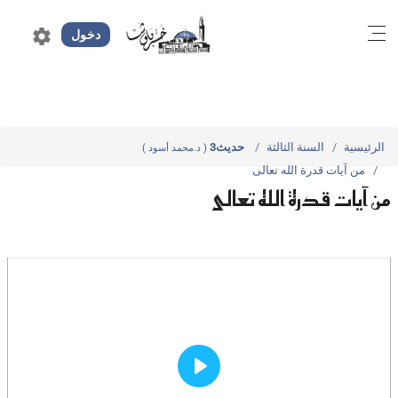
settings
دخول
الرئيسية
السنة الثالثة
حديث3
( د.محمد أسود )
من آيات قدرة الله تعالى
من آيات قدرة الله تعالى
Play