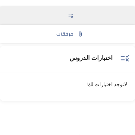
rule
مرفقات
attach_file
rule
اختبارات الدروس
لاتوجد اختبارات لك!