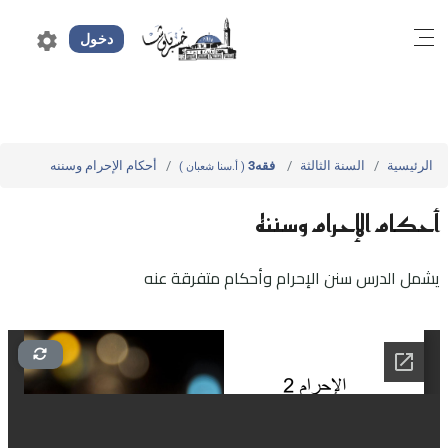
settings
دخول
الرئيسية
السنة الثالثة
فقه3
أحكام الإحرام وسننه
( أ.سنا شعبان )
أحكام الإحرام وسننه
يشمل الدرس سنن الإحرام وأحكام متفرقة عنه