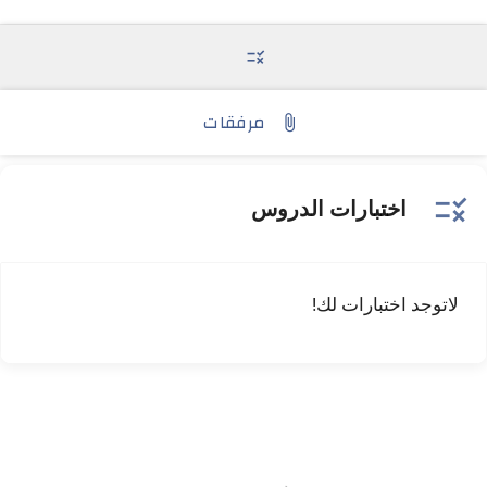
rule
مرفقات
attach_file
rule
اختبارات الدروس
لاتوجد اختبارات لك!